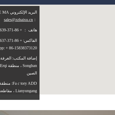
البريد الإلكتروني SUNSHINE MA
sales@zzhaixu.cn
：
هاتف ： + 86-371-60305639
الفاكس: + 86-371-60305637
app: + 86-15838373120
الصين
Fa
c
Lianyungang ، مقاطعة Jiangsu ، الصين