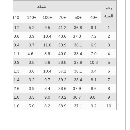
FS
شبكة
رقم
قيم
العينة
-140
+140
+100
+70
+50
+40
.68
12
5.2
9.5
41.2
36.8
6.1
1
.40
0.6
3.9
10.4
40.6
37.3
7.2
2
.22
0.4
3.7
11.0
39.9
38.1
6.9
3
.83
1.1
4.6
8.9
40.0
38.4
7.0
4
.23
0.9
3.5
8.6
38.8
37.9
10.3
5
.36
1.3
3.6
10.4
37.2
38.1
9.4
6
.34
1.4
3.2
9.7
39.2
38.4
8.1
7
.46
2.6
3.9
8.4
38.6
37.9
8.6
8
.72
1.0
3.3
9.0
40.2
36.7
9.8
9
.03
1.6
5.0
8.2
38.9
37.1
9.2
10