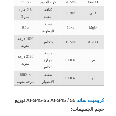
Fe2O3
≤26.5٪
كر / الحديد
1.55: 1
كثافة
2.6 جم /
عالي
0.30٪
التعبئة
سم 3
نسبة
≤0.1
≤10٪
MgO
الرطوبة
1600 درجة
AI2O3
≤15.5٪
متكلس
مئوية
درجة
2180 درجة
ص
0.003٪
حرارة
مئوية
التكلس
نقطة
＞ 1800
ج
0.003٪
الانصهار
درجة مئوية
كروميت ساند
AFS45-55 AFS45 / 55 توزيع
حجم الجسيمات: