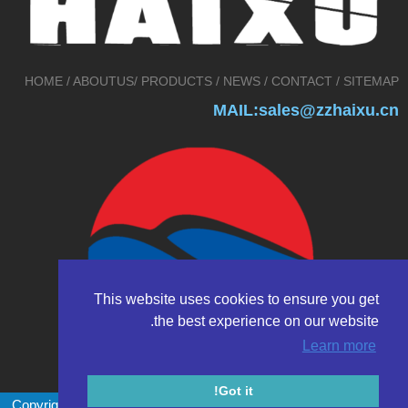
HOME
/
ABOUTUS
/
PRODUCTS
/
NEWS
/
CONTACT
/
SITEMAP
MAIL:sales@zzhaixu.cn
This website uses cookies to ensure you get
the best experience on our website.
Learn more
Got it!
Copyright © 2017 Zhengzhou HAIXU abrasives Co.,Ltd. All rights