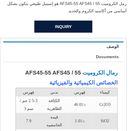
رمل الكروميت AFS45-55 AFS45 / 55 هو إسبنيل طبيعي يتكون بشكل
أساسي من أكاسيد الكروم والحديد.
INQUIRY
الوصف
Documents
رمال الكروميت
AFS45-55 AFS45 / 55
الخصائص الكيميائية والفيزيائية
كيمياء
فِهرِس
بدني
فِهرِس
الكثافة
2.5-3 جم /
≥46.0٪
Cr2O3
الظاهرية
سم 3
قيمه
7.9
≤1.0٪
SiO2
الحامضيه