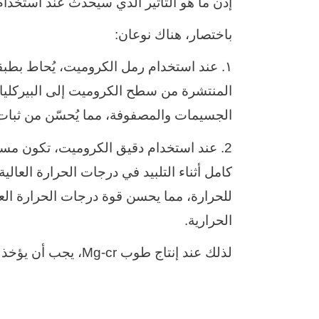
إذن ما هو التأثير الذي سيحدث عند استخد
باختصار، هناك نوعان:
١. عند استخدام رمل الكروميت، يُحاط بطبقة
المنتشرة من سطح الكروميت إلى البيركليا
الجسيمات والمصفوفة، مما يُحسّن من ثبات 
2. عند استخدام دقيق الكروميت، تكون مساح
كامل أثناء التلبيد في درجات الحرارة العال
للحرارة، مما يحسن قوة درجات الحرارة العا
الحرارية.
لذلك عند إنتاج طوب Mg-cr، يجب أن يؤخذ الحجم الدقيق للكروميت في الاعتبار.