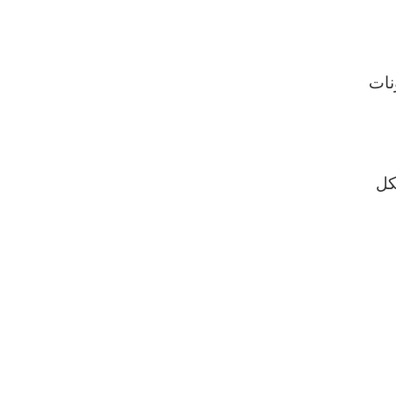
نات
كل