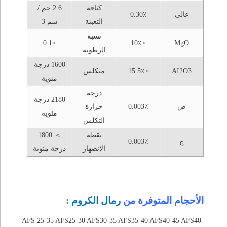
كثافة
2.6 جم /
عالي
0.30٪
التعبئة
سم 3
نسبة
≤0.1
≤10٪
MgO
الرطوبة
1600 درجة
AI2O3
≤15.5٪
متكلس
مئوية
درجة
2180 درجة
ص
0.003٪
حرارة
مئوية
التكلس
نقطة
＞ 1800
ج
0.003٪
الانصهار
درجة مئوية
الأحجام المتوفرة من
رمال الكروم
:
AFS 25-35 AFS25-30 AFS30-35 AFS35-40 AFS40-45 AFS40-