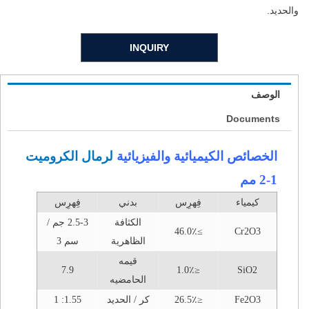
والحديد.
INQUIRY
الوصف
Documents
الخصائص الكيميائية والفيزيائية
لرمال الكروميت
1-2 مم
كيمياء
فِهرِس
بدني
فِهرِس
الكثافة
2.5-3 جم /
≥46.0٪
Cr2O3
الظاهرية
سم 3
قيمه
7.9
≤1.0٪
SiO2
الحامضيه
Fe2O3
≤26.5٪
كر / الحديد
1.55: 1