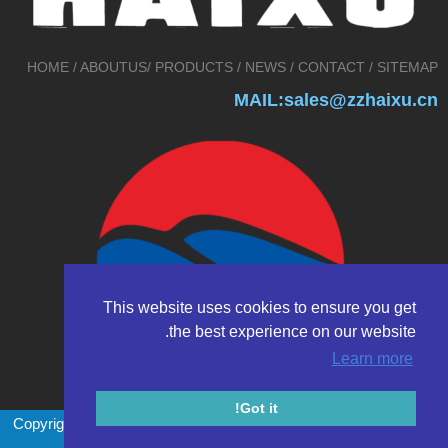
HOME
/
ABOUTUS
/
PRODUCTS
/
NEWS
/
CONTACT
/
SITEMAP
MAIL:sales@zzhaixu.cn
This website uses cookies to ensure you get
the best experience on our website.
Learn more
Got it!
Copyright © 2017 Zhengzhou HAIXU abrasives Co.,Ltd. All rights